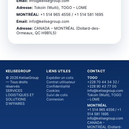
Email:
info@kelisegroup.com
Adresse:
Tokoin (Wuiti), TOGO – LOME
MONTRÉAL:
+1 514 965 4556 / +1 514 581 1695
Email:
info@kelisegroup.com
Adresse:
CANADA – MONTRÉAL (Dollard-des-
Ormeaux, QC H9B1L5)
KELISEGROUP
LIENS UTILES
CONTACT
© 2026 KeliseGroup
Expédier un colis
TOGO
— Tous droits
Contrat utilisateur
+228 70 44 34 32 /
réservés
Confidentialité
+228 90 43 77 00
SERVICES
Cookies
info@kelisegroup.com
LOGISTIQUES ET
Suivi de colis
Tokoin (Wuiti), TOGO
SOLUTIONS
Connexion
– LOME
D'AFFAIRES
MONTRÉAL
+1 514 965 4556 / +1
514 581 1695
info@kelisegroup.com
CANADA –
MONTRÉAL (Dollard-