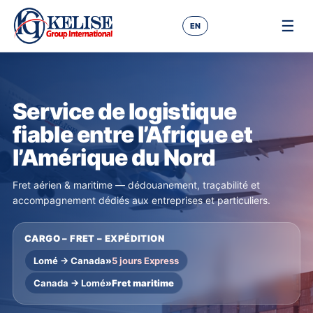
☰
EN
Service de logistique
fiable entre l’Afrique et
l’Amérique du Nord
Fret aérien & maritime — dédouanement, traçabilité et
accompagnement dédiés aux entreprises et particuliers.
CARGO – FRET – EXPÉDITION
Lomé → Canada
»
5 jours Express
Canada → Lomé
»
Fret maritime